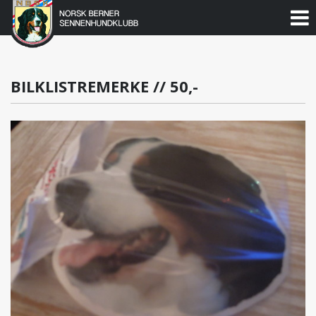
Norsk
Berner
Gå
til
Sennenhundklubb
innholdet
BILKLISTREMERKE // 50,-