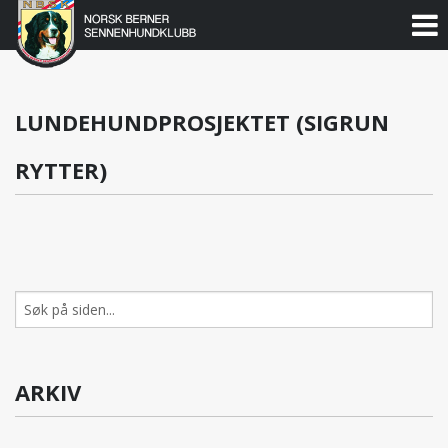
Norsk
Berner
Gå
til
Sennenhundklubb
innholdet
LUNDEHUNDPROSJEKTET (SIGRUN
RYTTER)
Søk
etter:
ARKIV