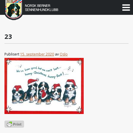
Norsk
Berner
Gå
til
Sennenhundklubb
innholdet
23
Publisert
15. september 2020
av
Oslo