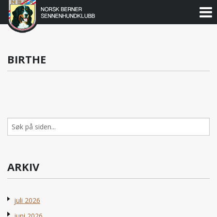
Norsk
Berner
Gå
til
Sennenhundklubb
innholdet
BIRTHE
Søk
etter:
ARKIV
juli 2026
juni 2026