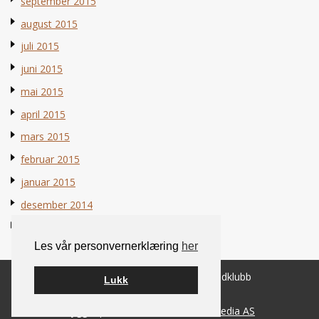
september 2015
august 2015
juli 2015
juni 2015
mai 2015
april 2015
mars 2015
februar 2015
januar 2015
desember 2014
november 2014
Les vår personvernerklæring
her
© 2026 Norsk Berner Sennenhundklubb
Lukk
Bygget på
WordPress
av
Smart Media AS