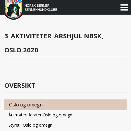
Norsk
Berner
Gå
til
Sennenhundklubb
innholdet
3_AKTIVITETER_ÅRSHJUL NBSK,
OSLO.2020
OVERSIKT
Oslo og omegn
Årsmøtereferater Oslo og omegn
Styret i Oslo og omegn