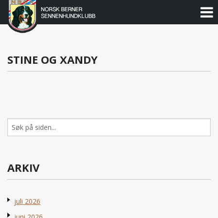
Norsk
Berner
Gå
til
Sennenhundklubb
innholdet
STINE OG XANDY
Søk
etter:
ARKIV
juli 2026
juni 2026