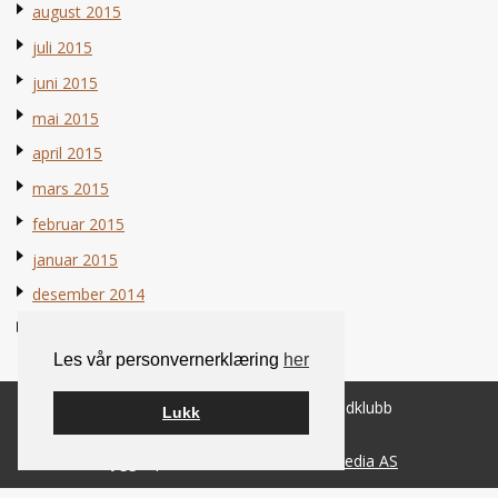
august 2015
juli 2015
juni 2015
mai 2015
april 2015
mars 2015
februar 2015
januar 2015
desember 2014
november 2014
Les vår personvernerklæring
her
© 2026 Norsk Berner Sennenhundklubb
Lukk
Bygget på
WordPress
av
Smart Media AS