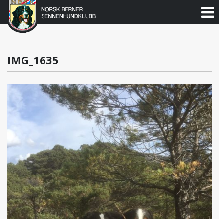
Norsk
Berner
Gå
til
Sennenhundklubb
innholdet
IMG_1635