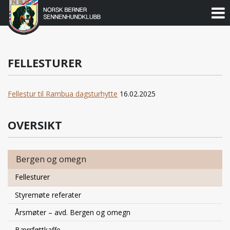
Norsk
Berner
Gå
til
Sennenhundklubb
innholdet
FELLESTURER
Fellestur til Rambua dagsturhytte
16.02.2025
OVERSIKT
Bergen og omegn
Fellesturer
Styremøte referater
Årsmøter – avd. Bergen og omegn
Bærrføttkaffe