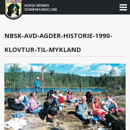
Norsk
Berner
Gå
til
Sennenhundklubb
innholdet
NBSK-AVD-AGDER-HISTORIE-1990-
KLOVTUR-TIL-MYKLAND