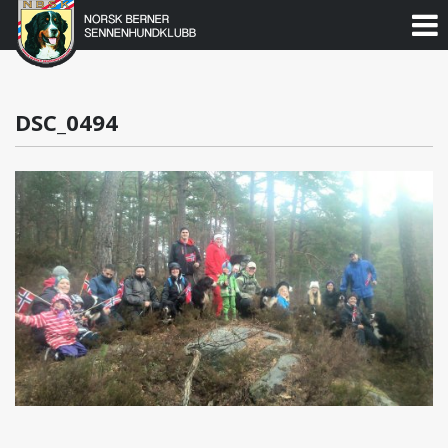
Norsk
Berner
Gå
til
Sennenhundklubb
innholdet
DSC_0494