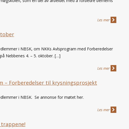
øgskolen, som en del av arbeidet med å forbedre bernerns
Les mer
ktober
e medlemmer i NBSK, om NKKs Avlsprogram med Forberedelser
 på Nebbenes 4. – 5. oktober. […]
Les mer
 – Forberedelser til krysningsprosjekt
medlemmer i NBSK. Se annonse for møtet her.
Les mer
 trappene!