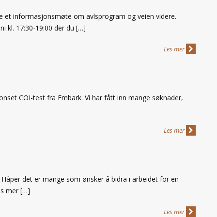
 et informasjonsmøte om avlsprogram og veien videre.
i kl. 17:30-19:00 der du […]
Les mer
nset COI-test fra Embark. Vi har fått inn mange søknader,
Les mer
 Håper det er mange som ønsker å bidra i arbeidet for en
es mer […]
Les mer