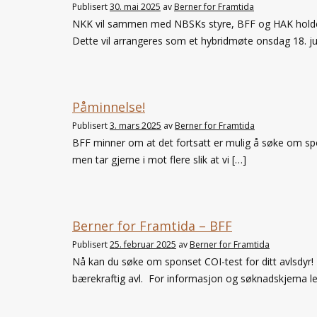
Publisert
30. mai 2025
av
Berner for Framtida
NKK vil sammen med NBSKs styre, BFF og HAK holde
Dette vil arrangeres som et hybridmøte onsdag 18. jun
Påminnelse!
Publisert
3. mars 2025
av
Berner for Framtida
BFF minner om at det fortsatt er mulig å søke om spo
men tar gjerne i mot flere slik at vi […]
Berner for Framtida – BFF
Publisert
25. februar 2025
av
Berner for Framtida
Nå kan du søke om sponset COI-test for ditt avlsdyr!
bærekraftig avl. For informasjon og søknadskjema l