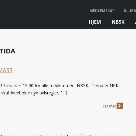
MEDLEMSKAP
KLUBB
HJEM
NBSK
bb
TIDA
MARS
 17. mars kl 19.00 for alle medlemmer i NBSK. Tema er NKKs
al: inneholde nye avlsregler, […]
Les mer