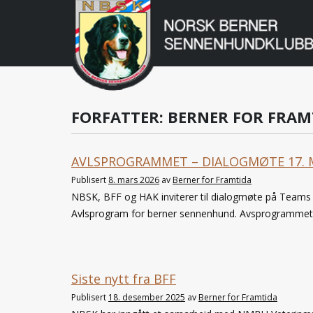
Norsk
Berner
Gå
til
Sennenhundklu
innholdet
FORFATTER:
BERNER FOR FRAM
AVLSPROGRAMMET – DIALOGMØTE 17. 
Publisert
8. mars 2026
av
Berner for Framtida
NBSK, BFF og HAK inviterer til dialogmøte på Teams
Avlsprogram for berner sennenhund. Avsprogrammet sk
Siste nytt fra BFF
Publisert
18. desember 2025
av
Berner for Framtida