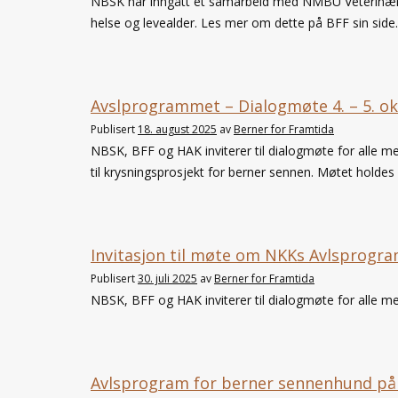
NBSK har inngått et samarbeid med NMBU Veterinærh
helse og levealder. Les mer om dette på BFF sin side.
Avslprogrammet – Dialogmøte 4. – 5. o
Publisert
18. august 2025
av
Berner for Framtida
NBSK, BFF og HAK inviterer til dialogmøte for all
til krysningsprosjekt for berner sennen. Møtet holdes
Invitasjon til møte om NKKs Avlsprogram
Publisert
30. juli 2025
av
Berner for Framtida
NBSK, BFF og HAK inviterer til dialogmøte for alle 
Avlsprogram for berner sennenhund på