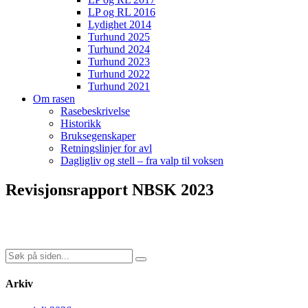
LP og RL 2016
Lydighet 2014
Turhund 2025
Turhund 2024
Turhund 2023
Turhund 2022
Turhund 2021
Om rasen
Rasebeskrivelse
Historikk
Bruksegenskaper
Retningslinjer for avl
Dagligliv og stell – fra valp til voksen
Revisjonsrapport NBSK 2023
Søk
etter:
Arkiv