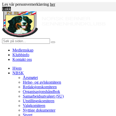
Les vår personvernerklæring
her
Lukk
Gå
Norsk
til
innholdet
Berner
Sennenhundklubb
Søk
etter:
Medlemskap
Klubbinfo
Kontakt oss
Hjem
NBSK
Årsmøtet
Helse- og avlskomiteen
Redaksjonskomiteen
Organisasjonshåndbok
Samarbeidsutvalget (SU)
Utstillingskomiteen
Valgkomiteen
Nyttige dokumenter
Styret