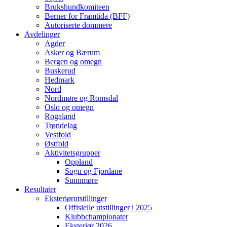
Brukshundkomiteen
Berner for Framtida (BFF)
Autoriserte dommere
Avdelinger
Agder
Asker og Bærum
Bergen og omegn
Buskerud
Hedmark
Nord
Nordmøre og Romsdal
Oslo og omegn
Rogaland
Trøndelag
Vestfold
Østfold
Aktivitetsgrupper
Oppland
Sogn og Fjordane
Sunnmøre
Resultater
Eksteriørutstillinger
Offisielle utstillinger i 2025
Klubbchampionater
Eksteriør 2026