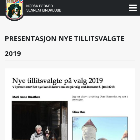
Norsk
Berner
Gå
til
Sennenhundklubb
innholdet
PRESENTASJON NYE TILLITSVALGTE
2019