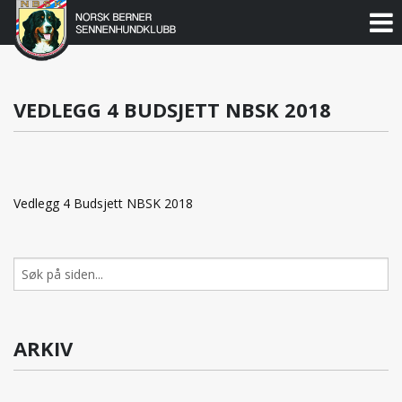
Norsk
Berner
Gå
til
Sennenhundklubb
innholdet
VEDLEGG 4 BUDSJETT NBSK 2018
Vedlegg 4 Budsjett NBSK 2018
Søk
etter:
ARKIV