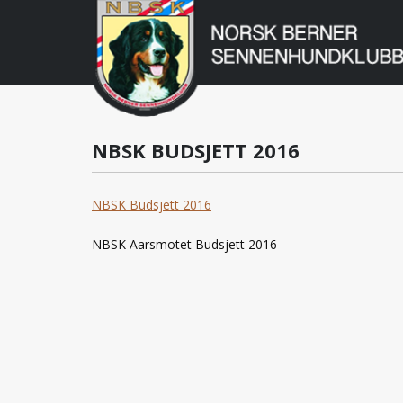
Norsk
Berner
Gå
til
Sennenhundklu
innholdet
NBSK BUDSJETT 2016
NBSK Budsjett 2016
NBSK Aarsmotet Budsjett 2016