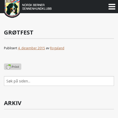
Norsk
Berner
Gå
til
Sennenhundklubb
innholdet
GRØTFEST
Publisert
4. desember 2015
av
Rogaland
Søk
etter:
ARKIV