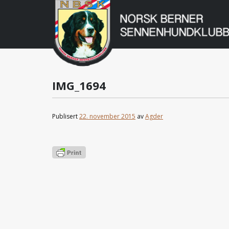
Norsk
Berner
Gå
til
Sennenhundklu
innholdet
IMG_1694
Publisert
22. november 2015
av
Agder