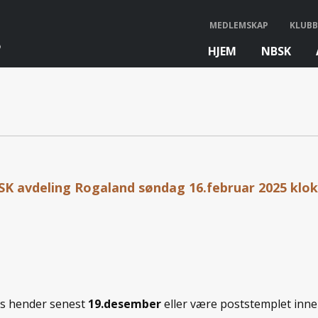
MEDLEMSKAP
KLUBB
HJEM
NBSK
bb
SK avdeling Rogaland søndag 16.februar 2025 klo
ts hender senest
19.desember
eller være poststemplet inn