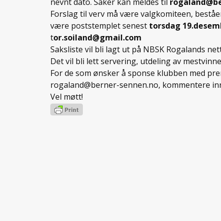
nevnt dato. Saker kan meldes til
rogaland@be
Forslag til verv må være valgkomiteen, beståe
være poststemplet senest
torsdag 19.desem
t
or.soiland@gmail.com
Saksliste vil bli lagt ut på NBSK Rogalands nett
Det vil bli lett servering, utdeling av mestvin
For de som ønsker å sponse klubben med premi
rogaland@berner-sennen.no, kommentere innle
Vel møtt!