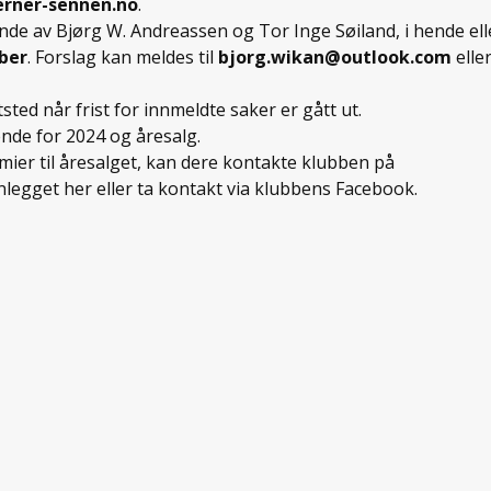
rner-sennen.no
.
nde av Bjørg W. Andreassen og Tor Inge Søiland, i hende ell
ber
. Forslag kan meldes til
bjorg.wikan@outlook.com
elle
sted når frist for innmeldte saker er gått ut.
nende for 2024 og åresalg.
er til åresalget, kan dere kontakte klubben på
gget her eller ta kontakt via klubbens Facebook.