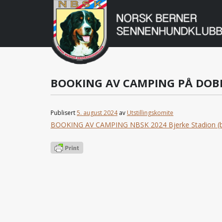
Norsk
Berner
Gå
til
Sennenhundklu
innholdet
BOOKING AV CAMPING PÅ DOBBE
Publisert
5. august 2024
av
Utstillingskomite
BOOKING AV CAMPING NBSK 2024 Bjerke Stadion (bje