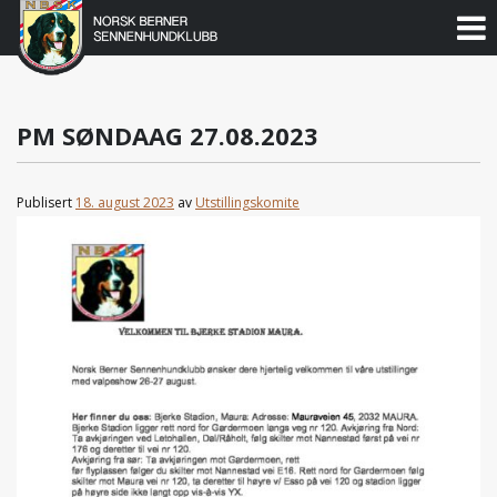
Norsk
Berner
Gå
til
Sennenhundklubb
innholdet
PM SØNDAAG 27.08.2023
Publisert
18. august 2023
av
Utstillingskomite