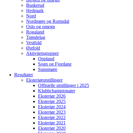
Buskerud
Hedmark
Nord
Nordmøre og Romsdal
Oslo og omegn
Rogaland
Trøndelag
Vestfold
Østfold
Aktivitetsgrupper
Oppland
Sogn og Fjordane
Sunnmøre
Resultater
Eksteriørutstillinger
Offisielle utstillinger i 2025
Klubbchampionater
Eksteriør 2026
Eksteriør 2025
Eksteriør 2024
Eksteriør 2023
Eksteriør 2022
Eksteriør 2021
Eksteriør 2020