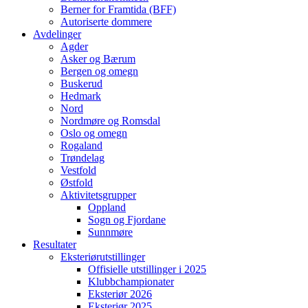
Berner for Framtida (BFF)
Autoriserte dommere
Avdelinger
Agder
Asker og Bærum
Bergen og omegn
Buskerud
Hedmark
Nord
Nordmøre og Romsdal
Oslo og omegn
Rogaland
Trøndelag
Vestfold
Østfold
Aktivitetsgrupper
Oppland
Sogn og Fjordane
Sunnmøre
Resultater
Eksteriørutstillinger
Offisielle utstillinger i 2025
Klubbchampionater
Eksteriør 2026
Eksteriør 2025