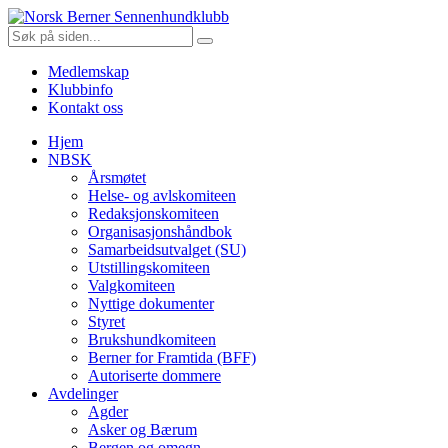
Gå
Norsk
til
Søk
innholdet
etter:
Berner
Medlemskap
Sennenhundklubb
Klubbinfo
Kontakt oss
Hjem
NBSK
Årsmøtet
Helse- og avlskomiteen
Redaksjonskomiteen
Organisasjonshåndbok
Samarbeidsutvalget (SU)
Utstillingskomiteen
Valgkomiteen
Nyttige dokumenter
Styret
Brukshundkomiteen
Berner for Framtida (BFF)
Autoriserte dommere
Avdelinger
Agder
Asker og Bærum
Bergen og omegn