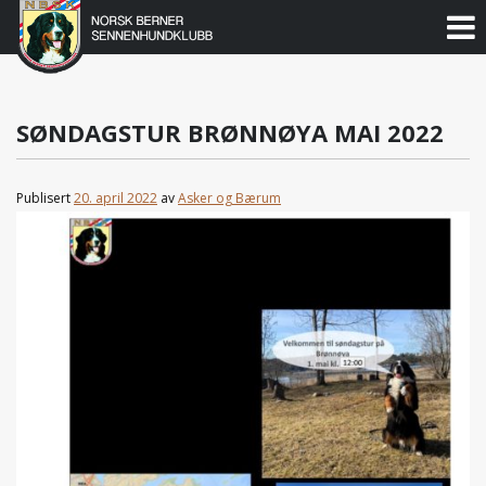
Norsk
Berner
Gå
til
Sennenhundklubb
innholdet
SØNDAGSTUR BRØNNØYA MAI 2022
Publisert
20. april 2022
av
Asker og Bærum