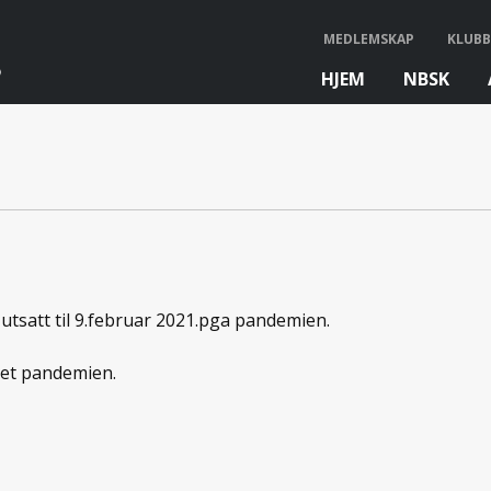
MEDLEMSKAP
KLUBB
HJEM
NBSK
bb
tsatt til 9.februar 2021.pga pandemien.
nnet pandemien.