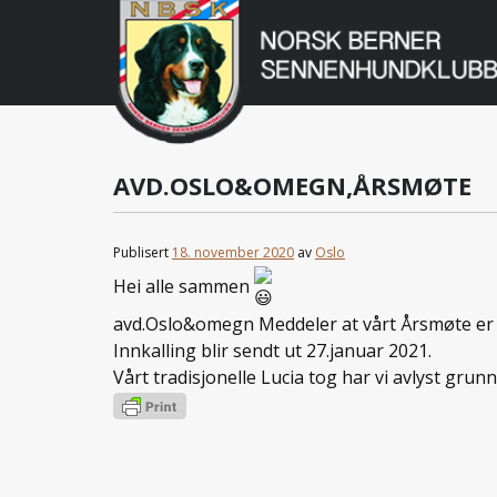
Norsk
Berner
Gå
til
Sennenhundklu
innholdet
AVD.OSLO&OMEGN,ÅRSMØTE
Publisert
18. november 2020
av
Oslo
Hei alle sammen
avd.Oslo&omegn Meddeler at vårt Årsmøte er u
Innkalling blir sendt ut 27.januar 2021.
Vårt tradisjonelle Lucia tog har vi avlyst gru