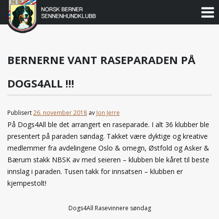
Norsk
Berner
Gå
til
Sennenhundklubb
innholdet
BERNERNE VANT RASEPARADEN PÅ
DOGS4ALL !!!
Publisert
26. november 2018
av
Jon Jerre
På Dogs4All ble det arrangert en raseparade. I alt 36 klubber ble
presentert på paraden søndag. Takket være dyktige og kreative
medlemmer fra avdelingene Oslo & omegn, Østfold og Asker &
Bærum stakk NBSK av med seieren – klubben ble kåret til beste
innslag i paraden. Tusen takk for innsatsen – klubben er
kjempestolt!
Dogs4All Rasevinnere søndag