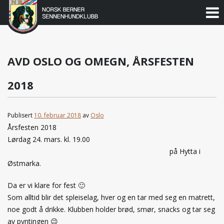
Norsk
Berner
Gå
til
Sennenhundklubb
innholdet
AVD OSLO OG OMEGN, ÅRSFESTEN
2018
Publisert
10. februar 2018
av
Oslo
Årsfesten 2018
Lørdag 24. mars. kl. 19.00
på Hytta i
Østmarka.
Da er vi klare for fest 🙂
Som alltid blir det spleiselag, hver og en tar med seg en matrett,
noe godt å drikke. Klubben holder brød, smør, snacks og tar seg
av pyntingen 😉