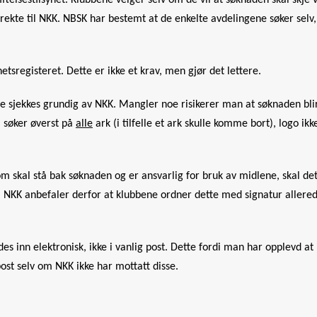
Stiftelsestilsynet. Klubbene velger selv om de vil at søknaden skal skje 
ekte til NKK. NBSK har bestemt at de enkelte avdelingene søker selv,
hetsregisteret. Dette er ikke et krav, men gjør det lettere.
ette sjekkes grundig av NKK. Mangler noe risikerer man at søknaden bli
m søker øverst på
alle
ark (i tilfelle et ark skulle komme bort), logo ikk
om skal stå bak søknaden og er ansvarlig for bruk av midlene, skal de
e. NKK anbefaler derfor at klubbene ordner dette med signatur allered
s inn elektronisk, ikke i vanlig post. Dette fordi man har opplevd at
ost selv om NKK ikke har mottatt disse.