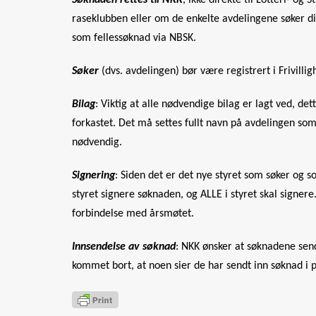
Søknaden rettes til NKK
, ikke direkte til Lotteri- og 
raseklubben eller om de enkelte avdelingene søker dir
som fellessøknad via NBSK.
Søker
(dvs. avdelingen) bør være registrert i Frivillig
Bilag
: Viktig at alle nødvendige bilag er lagt ved, d
forkastet. Det må settes fullt navn på avdelingen so
nødvendig.
Signering
: Siden det er det nye styret som søker og s
styret signere søknaden, og ALLE i styret skal signer
forbindelse med årsmøtet.
Innsendelse av søknad
: NKK ønsker at søknadene sende
kommet bort, at noen sier de har sendt inn søknad i p