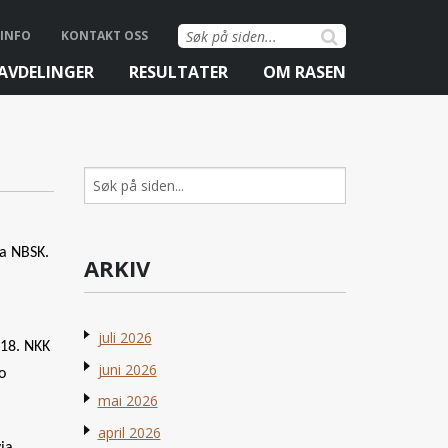
Søk
INFO
KONTAKT OSS
etter:
AVDELINGER
RESULTATER
OM RASEN
Søk
etter:
ia NBSK.
ARKIV
juli 2026
018. NKK
juni 2026
o
mai 2026
april 2026