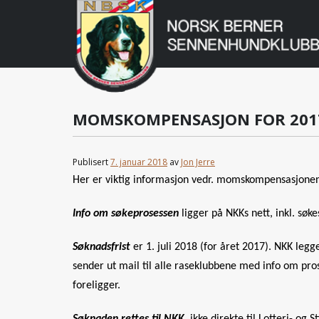
Norsk
Berner
Gå
til
Sennenhundklu
innholdet
MOMSKOMPENSASJON FOR 201
Publisert
7. januar 2018
av
Jon Jerre
Her er viktig informasjon vedr. momskompensasjonen f
Info om søkeprosessen
ligger på NKKs nett, inkl. søk
Søknadsfrist
er 1. juli 2018 (for året 2017). NKK legg
sender ut mail til alle raseklubbene med info om pros
foreligger.