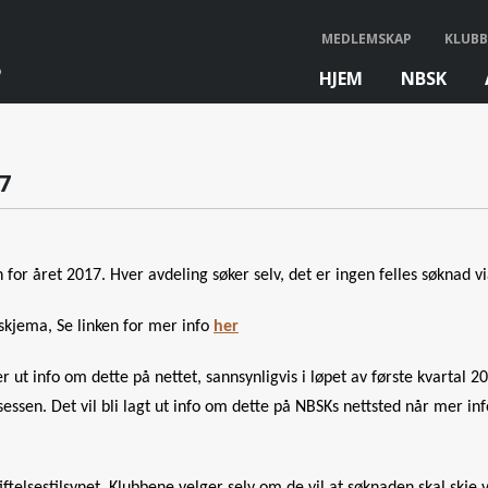
MEDLEMSKAP
KLUBB
HJEM
NBSK
bb
7
or året 2017. Hver avdeling søker selv, det er ingen felles søknad v
eskjema, Se linken for mer info
her
er ut info om dette på nettet, sannsynligvis i løpet av første kvartal 2
essen. Det vil bli lagt ut info om dette på NBSKs nettsted når mer inf