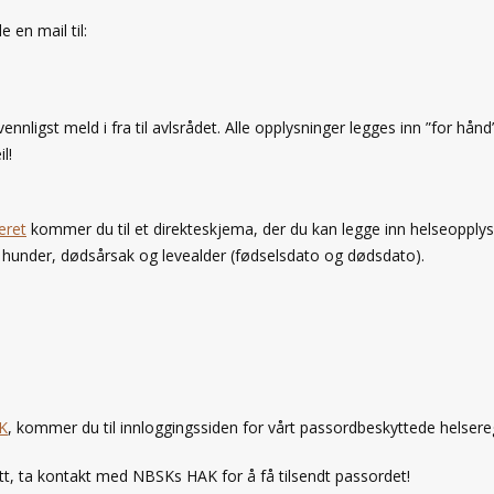
 en mail til:
nnligst meld i fra til avlsrådet. Alle opplysninger legges inn ”for hånd
l!
eret
kommer du til et direkteskjema, der du kan legge inn helseopply
e hunder, dødsårsak og levealder (fødselsdato og dødsdato).
K
, kommer du til innloggingssiden for vårt passordbeskyttede helsereg
t, ta kontakt med NBSKs HAK for å få tilsendt passordet!