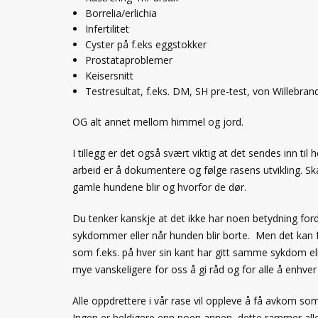
Borrelia/erlichia
Infertilitet
Cyster på f.eks eggstokker
Prostataproblemer
Keisersnitt
Testresultat, f.eks. DM, SH pre-test, von Willebran
OG alt annet mellom himmel og jord.
I tillegg er det også svært viktig at det sendes inn t
arbeid er å dokumentere og følge rasens utvikling. Ska
gamle hundene blir og hvorfor de dør.
Du tenker kanskje at det ikke har noen betydning fordi
sykdommer eller når hunden blir borte. Men det kan 
som f.eks. på hver sin kant har gitt samme sykdom e
mye vanskeligere for oss å gi råd og for alle å enhve
Alle oppdrettere i vår rase vil oppleve å få avkom som
Ingen er heldigere enn noen annen, dette rammer alle o