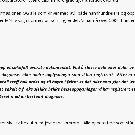
informasjonen OG alle som driver med avl, både hannhundseiere og opp
er MYE viktig informasjon som ligger der. Vi har nå over 5000 hunder 
 opp et søkefelt øverst i dokumentet. Ved å skrive hele eller deler av
, diagnoser eller andre opplysninger som vi har registrert. Etter at 
ll treff bak ordet og til høyre i feltet er det piler som gjør det let
 enkelt å f. eks sjekke hvilke helseopplysninger vi har registrert e
steret med en bestemt diagnose.
eret skal skiftes ut med jevne mellomrom. . Alle oppdrettere som står