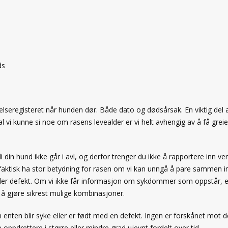
ds
il helseregisteret når hunden dør. Både dato og dødsårsak. En viktig del
l vi kunne si noe om rasens levealder er vi helt avhengig av å få grei
 din hund ikke går i avl, og derfor trenger du ikke å rapportere inn ve
faktisk ha stor betydning for rasen om vi kan unngå å pare sammen in
ller defekt. Om vi ikke får informasjon om sykdommer som oppstår, e
r å gjøre sikrest mulige kombinasjoner.
 enten blir syke eller er født med en defekt. Ingen er forskånet mot d
ppdrettere i større eller mindre grad ujevnt fordelt over tid.