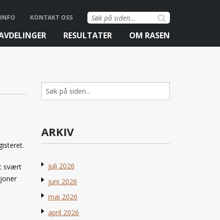
Søk
INFO
KONTAKT OSS
etter:
AVDELINGER
RESULTATER
OM RASEN
Søk
etter:
ARKIV
isteret.
juli 2026
t svært
sjoner
juni 2026
mai 2026
april 2026