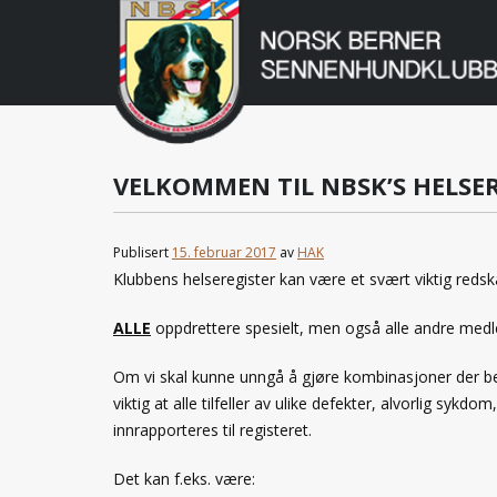
Norsk
Berner
Gå
til
Sennenhundklu
innholdet
VELKOMMEN TIL NBSK’S HELSE
Publisert
15. februar 2017
av
HAK
Klubbens helseregister kan være et svært viktig redska
ALLE
oppdrettere spesielt, men også alle andre medlem
Om vi skal kunne unngå å gjøre kombinasjoner der be
viktig at alle tilfeller av ulike defekter, alvorlig s
innrapporteres til registeret.
Det kan f.eks. være: