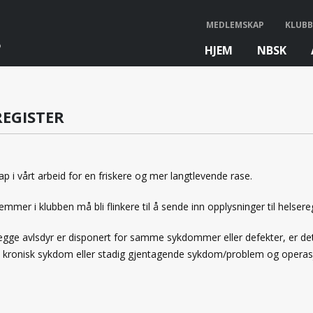
MEDLEMSKAP
KLUBB
HJEM
NBSK
bb
REGISTER
p i vårt arbeid for en friskere og mer langtlevende rase.
mer i klubben må bli flinkere til å sende inn opplysninger til helsereg
gge avlsdyr er disponert for samme sykdommer eller defekter, er de
ykdom, kronisk sykdom eller stadig gjentagende sykdom/problem og opera