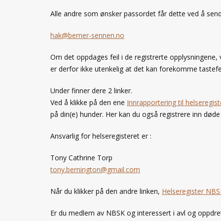
Alle andre som ønsker passordet får dette ved å sende
hak@berner-sennen.no
Om det oppdages feil i de registrerte opplysningene, ve
er derfor ikke utenkelig at det kan forekomme tastefei
Under finner dere 2 linker.
Ved å klikke på den ene
Innrapportering til helseregist
på din(e) hunder. Her kan du også registrere inn død
Ansvarlig for helseregisteret er :
Tony Cathrine Torp
tony.bernington@gmail.com
Når du klikker på den andre linken,
Helseregister NBS
Er du medlem av NBSK og interessert i avl og oppdret