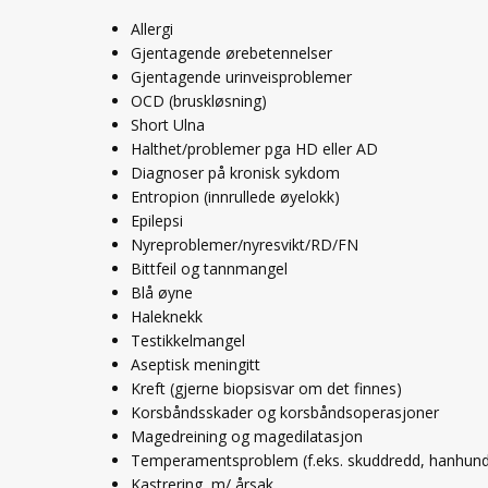
Allergi
Gjentagende ørebetennelser
Gjentagende urinveisproblemer
OCD (bruskløsning)
Short Ulna
Halthet/problemer pga HD eller AD
Diagnoser på kronisk sykdom
Entropion (innrullede øyelokk)
Epilepsi
Nyreproblemer/nyresvikt/RD/FN
Bittfeil og tannmangel
Blå øyne
Haleknekk
Testikkelmangel
Aseptisk meningitt
Kreft (gjerne biopsisvar om det finnes)
Korsbåndsskader og korsbåndsoperasjoner
Magedreining og magedilatasjon
Temperamentsproblem (f.eks. skuddredd, hanhunds
Kastrering m/ årsak