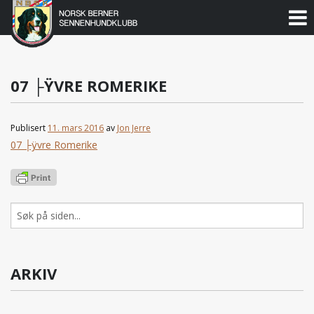
Norsk
Berner
Gå
til
Sennenhundklubb
innholdet
07 ├ŸVRE ROMERIKE
Publisert
11. mars 2016
av
Jon Jerre
07 ├ÿvre Romerike
Søk
etter:
ARKIV