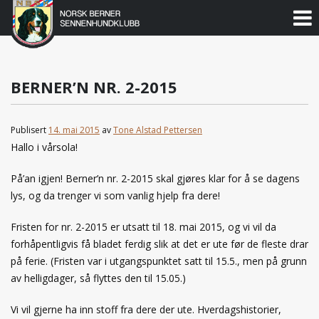
Norsk
Berner
Gå
til
Sennenhundklubb
innholdet
BERNER’N NR. 2-2015
Publisert
14. mai 2015
av
Tone Alstad Pettersen
Hallo i vårsola!
På’an igjen! Berner’n nr. 2-2015 skal gjøres klar for å se dagens
lys, og da trenger vi som vanlig hjelp fra dere!
Fristen for nr. 2-2015 er utsatt til 18. mai 2015, og vi vil da
forhåpentligvis få bladet ferdig slik at det er ute før de fleste drar
på ferie. (Fristen var i utgangspunktet satt til 15.5., men på grunn
av helligdager, så flyttes den til 15.05.)
Vi vil gjerne ha inn stoff fra dere der ute. Hverdagshistorier,