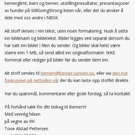
bernerglimt, barn og berner, utstillingsresultater, presentasjoner
av hunder på StillGoingStrong-listen vår, eller det du ønsker å
dele med oss andre i NBSK.
Alt stoff skrives i ren tekst, uten noen formatering. Husk å sette
inn bildenavn og bildetekst. Bilder legges ved separat dersom du
har satt inn bilder i filen du sender. Og bilder skal helst være
større enn 1 MB, så send alltid inn originalformatet. IKKE
forminsk eller rediger på bilder før du sender dem inn.
Alt stoff sendes til
bernern@berner-sennen.no
, eller via
den nye
funksjonen på nettsiden vår
der du kan laste opp stoffet direkte
Har du spørsmål, kommentarer eller gode forslag, så ta kontakt!
På forhånd takk for ditt bidrag til Berner’n!
Med vennlig hilsen
på vegne av RK
Tone Alstad Pettersen