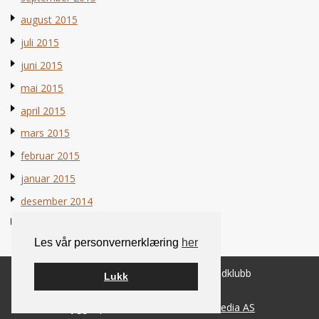
august 2015
juli 2015
juni 2015
mai 2015
april 2015
mars 2015
februar 2015
januar 2015
desember 2014
november 2014
Les vår personvernerklæring
her
© 2026 Norsk Berner Sennenhundklubb
Lukk
Bygget på
WordPress
av
Smart Media AS