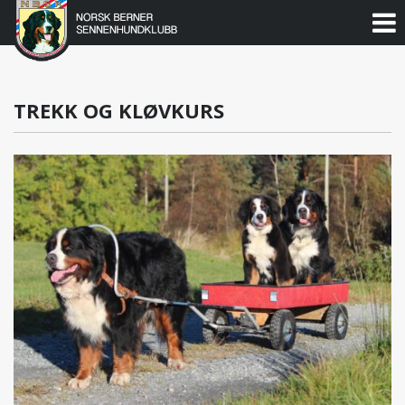
Norsk
Berner
Gå
til
Sennenhundklubb
innholdet
TREKK OG KLØVKURS