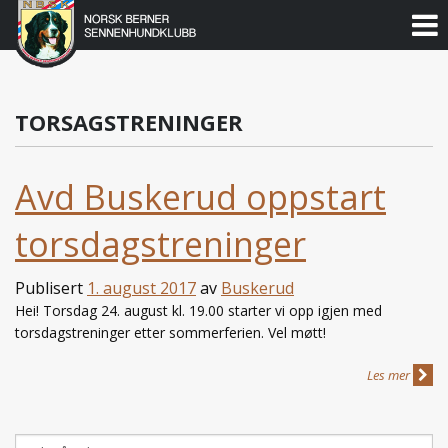
Norsk
Berner
Gå
til
Sennenhundklubb
innholdet
TORSAGSTRENINGER
Avd Buskerud oppstart
torsdagstreninger
Publisert
1. august 2017
av
Buskerud
Hei! Torsdag 24. august kl. 19.00 starter vi opp igjen med
torsdagstreninger etter sommerferien. Vel møtt!
Les mer
Søk