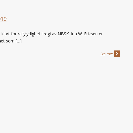
019
art for rallylydighet i regi av NBSK. Ina W. Eriksen er
net som […]
Les mer