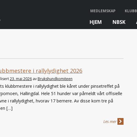
MEDLEMSKAP
KLUBB
HJEM
NBSK
bb
ubbmestere i rallylydighet 2026
lisert
23. mai 2026
av
Brukshundkomiteen
ts klubbmestere i rallylydighet ble kåret under pinsetreffet på
pomoen, Hallingdal. Hele 51 hunder var påmeldt vårt offisielle
vne i rallylydighet, hvorav 17 bernere. Av disse kom tre på
len […]
Les mer