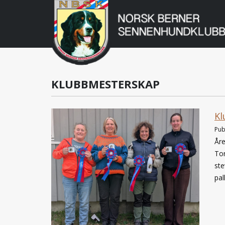
Norsk
Berner
Gå
til
Sennenhundklu
innholdet
KLUBBMESTERSKAP
Kl
Pub
Åre
Tor
ste
pal