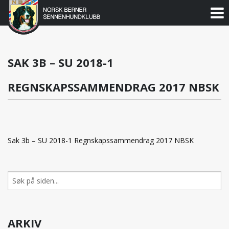
Norsk
Berner
Gå
til
Sennenhundklubb
innholdet
SAK 3B – SU 2018-1
REGNSKAPSSAMMENDRAG 2017 NBSK
Sak 3b – SU 2018-1 Regnskapssammendrag 2017 NBSK
Søk
etter:
ARKIV