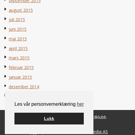
september 2015
august 2015
juli 2015
juni 2015
mai 2015
april 2015
mars 2015
februar 2015
januar 2015
desember 2014
november 2014
Les vår personvernerklæring
her
© 2026 Norsk Berner Sennenhundklubb
Lukk
Bygget på
WordPress
av
Smart Media AS