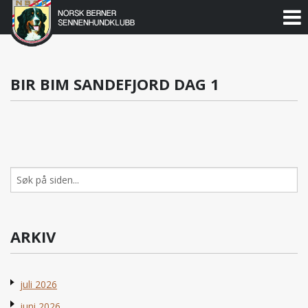
Norsk
Berner
Gå
til
Sennenhundklubb
innholdet
BIR BIM SANDEFJORD DAG 1
Søk
etter:
ARKIV
juli 2026
juni 2026