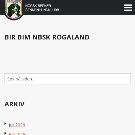
Norsk
Berner
Gå
til
Sennenhundklubb
innholdet
BIR BIM NBSK ROGALAND
Søk
etter:
ARKIV
juli 2026
juni 2026