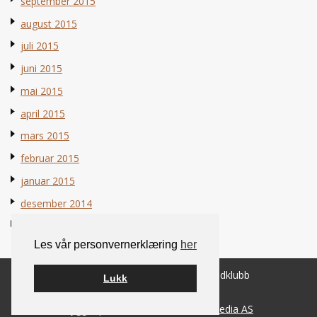
september 2015
august 2015
juli 2015
juni 2015
mai 2015
april 2015
mars 2015
februar 2015
januar 2015
desember 2014
november 2014
Les vår personvernerklæring
her
© 2026 Norsk Berner Sennenhundklubb
Lukk
Bygget på
WordPress
av
Smart Media AS