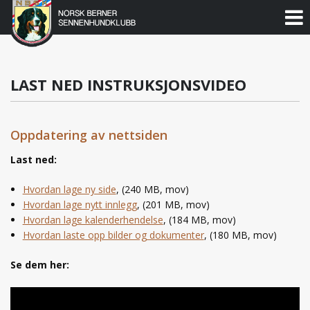
Norsk
Berner
Gå
til
Sennenhundklubb
innholdet
LAST NED INSTRUKSJONSVIDEO
Oppdatering av nettsiden
Last ned:
Hvordan lage ny side
, (240 MB, mov)
Hvordan lage nytt innlegg
, (201 MB, mov)
Hvordan lage kalenderhendelse
, (184 MB, mov)
Hvordan laste opp bilder og dokumenter
, (180 MB, mov)
Se dem her: