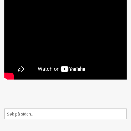
Søk
etter: