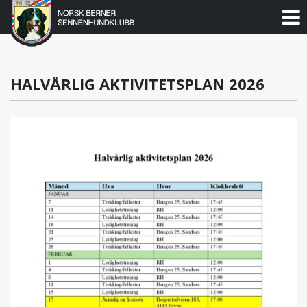
Norsk
Berner
Gå
til
Sennenhundklubb
innholdet
HALVÅRLIG AKTIVITETSPLAN 2026