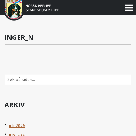
Norsk
Berner
Gå
til
Sennenhundklubb
innholdet
INGER_N
Søk
etter:
ARKIV
juli 2026
juni 2026