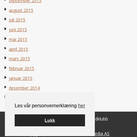
september 2015
august 2015
juli 2015
juni 2015
mai 2015
april 2015
mars 2015
februar 2015
januar 2015
desember 2014
november 2014
Les vår personvernerklæring
her
© 2026 Norsk Berner Sennenhundklubb
Lukk
Bygget på
WordPress
av
Smart Media AS