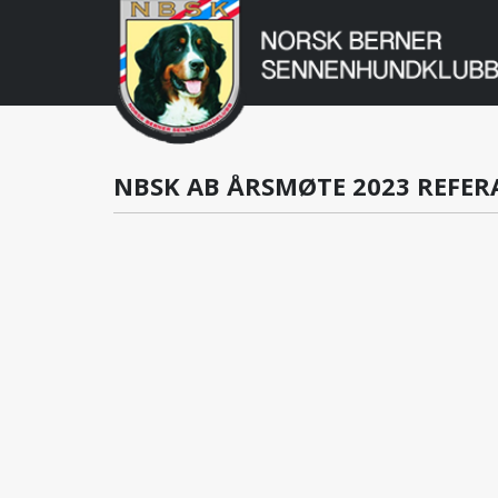
Norsk
Berner
Gå
til
Sennenhundklu
innholdet
NBSK AB ÅRSMØTE 2023 REFER