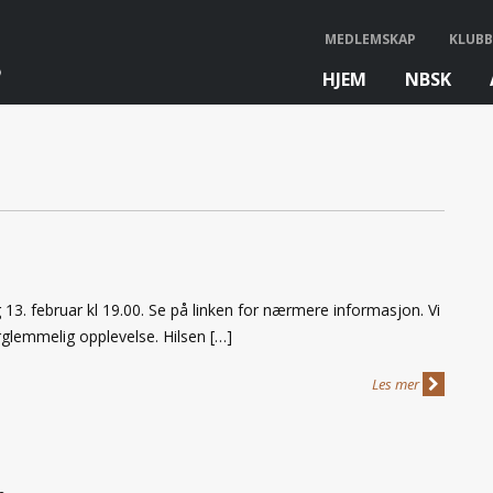
MEDLEMSKAP
KLUBB
HJEM
NBSK
bb
 13. februar kl 19.00. Se på linken for nærmere informasjon. Vi
rglemmelig opplevelse. Hilsen […]
Les mer