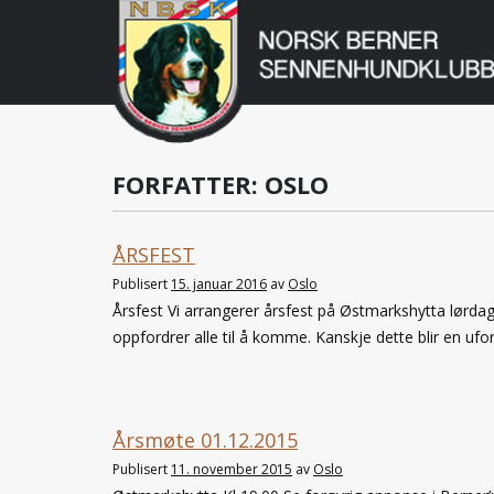
Norsk
Berner
Gå
til
Sennenhundklu
innholdet
FORFATTER:
OSLO
ÅRSFEST
Publisert
15. januar 2016
av
Oslo
Årsfest Vi arrangerer årsfest på Østmarkshytta lørdag
oppfordrer alle til å komme. Kanskje dette blir en ufo
Årsmøte 01.12.2015
Publisert
11. november 2015
av
Oslo