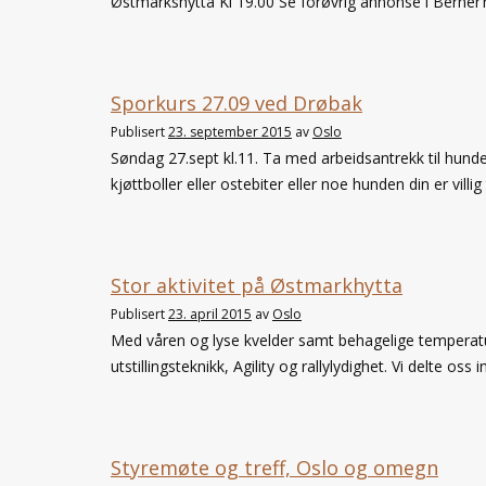
Østmarkshytta Kl 19.00 Se forøvrig annonse i Berner’
Sporkurs 27.09 ved Drøbak
Publisert
23. september 2015
av
Oslo
Søndag 27.sept kl.11. Ta med arbeidsantrekk til hunden
kjøttboller eller ostebiter eller noe hunden din er villig
Stor aktivitet på Østmarkhytta
Publisert
23. april 2015
av
Oslo
Med våren og lyse kvelder samt behagelige temperatur
utstillingsteknikk, Agility og rallylydighet. Vi delte oss
Styremøte og treff, Oslo og omegn