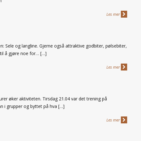
n
Les mer
: Sele og langline. Gjerne også attraktive godbiter, pølsebiter,
 til å gjøre noe for… […]
Les mer
er øker aktiviteten. Tirsdag 21.04 var det trening på
 inn i grupper og byttet på hva […]
Les mer