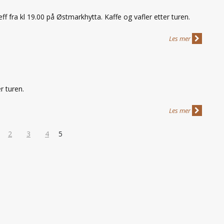
eff fra kl 19.00 på Østmarkhytta. Kaffe og vafler etter turen.
Les mer
r turen.
Les mer
2
3
4
5