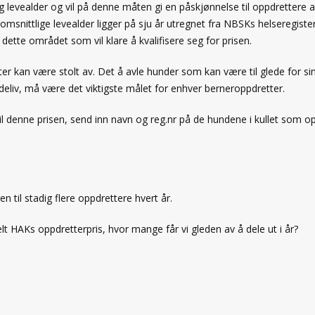
 levealder og vil på denne måten gi en påskjønnelse til oppdrettere av
msnittlige levealder ligger på sju år utregnet fra NBSKs helseregister
ette området som vil klare å kvalifisere seg for prisen.
er kan være stolt av. Det å avle hunder som kan være til glede for sin
deliv, må være det viktigste målet for enhver berneroppdretter.
til denne prisen, send inn navn og reg.nr på de hundene i kullet som 
 til stadig flere oppdrettere hvert år.
delt HAKs oppdretterpris, hvor mange får vi gleden av å dele ut i år?