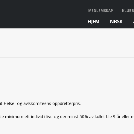
MEDLEMSKAP
KLUBB
HJEM
NBSK
bb
t Helse- og avlskomiteens oppdretterpris.
e minimum ett individ i live og der minst 50% av kullet ble 9 år eller 