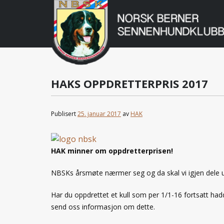
Norsk
Berner
Gå
til
Sennenhundklu
innholdet
HAKS OPPDRETTERPRIS 2017
Publisert
25. januar 2017
av
HAK
HAK minner om oppdretterprisen!
NBSKs årsmøte nærmer seg og da skal vi igjen dele u
Har du oppdrettet et kull som per 1/1-16 fortsatt hadd
send oss informasjon om dette.