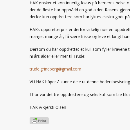
HAK ønsker et kontinuerlig fokus på bernerns helse og
der de fleste har oppnådd en god alder. Rasens gjenno
derfor kun oppdrettere som har lyktes ekstra godt på d
HAKs oppdretterpris er derfor virkelig noe en oppdrett
mange, mange år, få være friske og leve et langt hun
Dersom du har oppdrettet et kull som fyller kravene 
ni års alder eller mer til Trude:
trude.grindberg@gmail.com
Vi i HAK håper å kunne dele ut denne hedersbevisningen
I fjor var det tre oppdrettere og seks kull som ble til
HAK v/
Kjersti Olsen