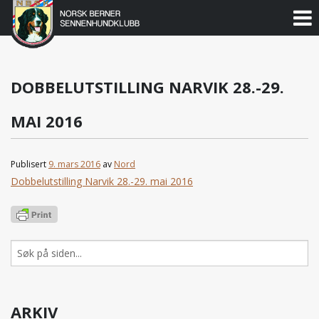
Norsk
Berner
Gå
til
Sennenhundklubb
innholdet
DOBBELUTSTILLING NARVIK 28.-29.
MAI 2016
Publisert
9. mars 2016
av
Nord
Dobbelutstilling Narvik 28.-29. mai 2016
Søk
etter:
ARKIV