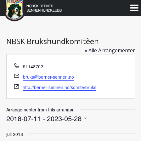
Norsk
Berner
Gå
til
Sennenhundklubb
innholdet
NBSK Brukshundkomitèen
« Alle Arrangementer
Phone
91148702
Email
bruks@berner-sennen.no
Website
http://berner-sennen.no/komite/bruks
Arrangementer from this arrangør
2018-07-11
 - 
2023-05-28
Velg
dato.
juli 2018