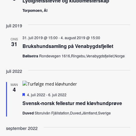
Lydighetsstevne og klubbmesterskap
Torpomoen, Ål
juli 2019
31. juli 2019 @ 15:00
-
4. august 2019 @ 15:00
ONS
31
Brukshundsamling på Venabygdsfjellet
Bølisetra
Rondevegen 1616,Ringebu,Venabygdsfjellet,Norge
juli 2022
MAN
4
Fremhevet
4. juli 2022
-
6. juli 2022
Svensk-norsk fellestur med kløvhundprøve
Duved
Storulvån Fjällstation,Duved,Jämtland,Sverige
september 2022