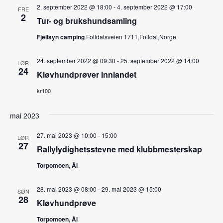
2. september 2022 @ 18:00
-
4. september 2022 @ 17:00
FRE
2
Tur- og brukshundsamling
Fjellsyn camping
Folldalsveien 1711,Folldal,Norge
24. september 2022 @ 09:30
-
25. september 2022 @ 14:00
LØR
24
Kløvhundprøver Innlandet
kr100
mai 2023
27. mai 2023 @ 10:00
-
15:00
LØR
27
Rallylydighetsstevne med klubbmesterskap
Torpomoen, Ål
28. mai 2023 @ 08:00
-
29. mai 2023 @ 15:00
SØN
28
Kløvhundprøve
Torpomoen, Ål