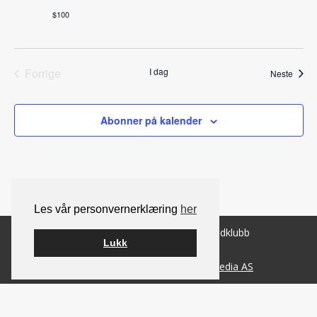
$100
Forrige
I dag
Arran
Neste
Arrangementer
Abonner på kalender
Les vår personvernerklæring
her
© 2026 Norsk Berner Sennenhundklubb
Lukk
Bygget på
WordPress
av
Smart Media AS