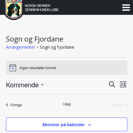
Norsk
Berner
Gå
til
Sennenhundklubb
innholdet
Sogn og Fjordane
Arrangementer
Sogn og Fjordane
Arrangementer
Ingen resultater funnet.
Notice
Kommende
Arran
Ar
Søk
Liste
Vie
Velg
Search
dato.
Nav
I dag
Neste
Arrangementer
and
Forrige
Arrang
Views
Abonner på kalender
Naviga