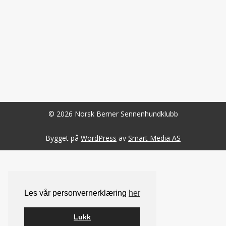
© 2026 Norsk Berner Sennenhundklubb
Bygget på
WordPress
av
Smart Media AS
Les vår personvernerklæring
her
Lukk