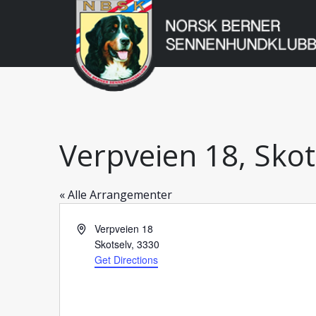
Norsk
Berner
Gå
til
Sennenhundklu
innholdet
Verpveien 18, Skot
« Alle Arrangementer
Address
Verpveien 18
Skotselv
,
3330
Get Directions