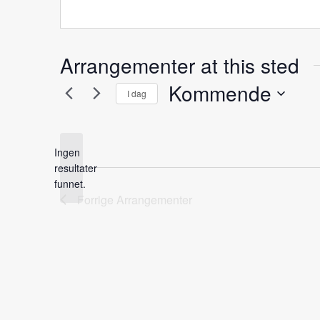
Arrangementer at this sted
Kommende
I dag
Velg
dato.
Ingen
resultater
Notice
funnet.
Forrige
Arrangementer