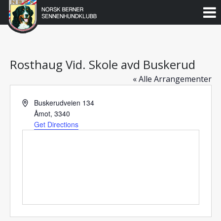
Norsk
Berner
Gå
til
Sennenhundklubb
innholdet
Rosthaug Vid. Skole avd Buskerud
« Alle Arrangementer
Address
Buskerudveien 134
Åmot
,
3340
Get Directions