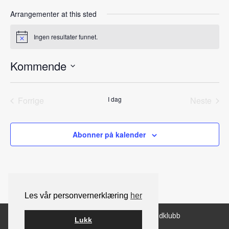
Arrangementer at this sted
Ingen resultater funnet.
Notice
Kommende
Velg
dato.
Forrige
I dag
Neste
Arrangementer
Arrang
Abonner på kalender
Les vår personvernerklæring
her
© 2026 Norsk Berner Sennenhundklubb
Lukk