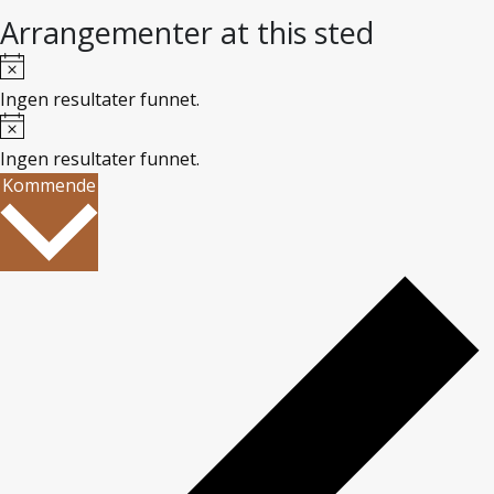
Arrangementer at this sted
Notice
Ingen resultater funnet.
Notice
Ingen resultater funnet.
Kommende
Velg
dato.