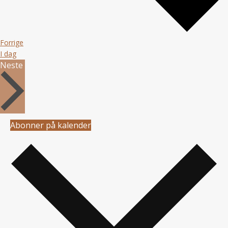
Arrangementer
Forrige
I dag
Arrangementer
Neste
Abonner på kalender