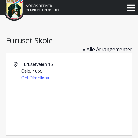
Norsk
Berner
Gå
til
Sennenhundklubb
innholdet
Furuset Skole
« Alle Arrangementer
Address
Furusetveien 15
Oslo
,
1053
Get Directions