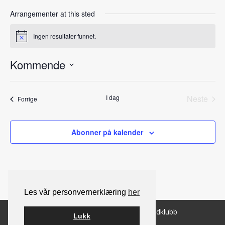
Arrangementer at this sted
Ingen resultater funnet.
Notice
Kommende
Velg
dato.
I dag
Neste
Arrangementer
Forrige
Arrang
Abonner på kalender
Les vår personvernerklæring
her
© 2026 Norsk Berner Sennenhundklubb
Lukk