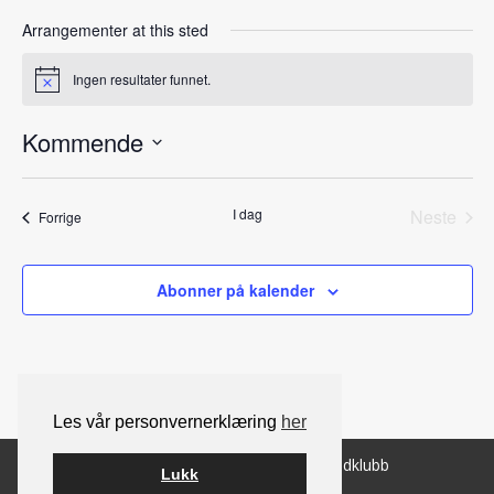
Arrangementer at this sted
Ingen resultater funnet.
Notice
Kommende
Velg
dato.
I dag
Neste
Arrangementer
Forrige
Arrang
Abonner på kalender
Les vår personvernerklæring
her
© 2026 Norsk Berner Sennenhundklubb
Lukk