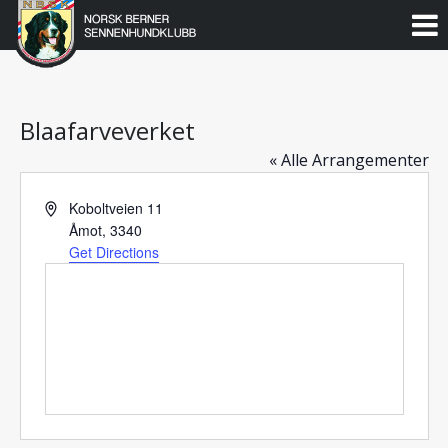
Norsk
Berner
Gå
til
Sennenhundklubb
innholdet
Blaafarveverket
« Alle Arrangementer
Address
Koboltveien 11
Åmot
,
3340
Get Directions