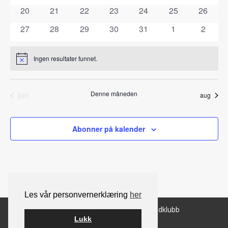
arrangementer
arrangementer
arrangementer
arrangementer
arrangementer
arrangementer
arrange
0
0
0
0
0
0
0
20
21
22
23
24
25
26
arrangementer
arrangementer
arrangementer
arrangementer
arrangementer
arrangementer
arrange
0
0
0
0
0
0
0
27
28
29
30
31
1
2
arrangementer
arrangementer
arrangementer
arrangementer
arrangementer
arrangementer
arrang
Ingen resultater funnet.
Notice
jun
Denne måneden
aug
Abonner på kalender
Les vår personvernerklæring
her
© 2026 Norsk Berner Sennenhundklubb
Lukk